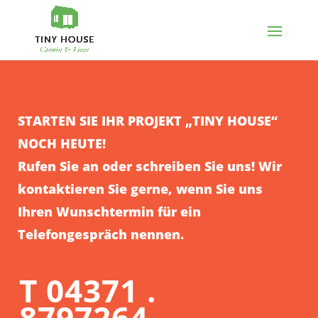
STARTEN SIE IHR PROJEKT „TINY HOUSE“
NOCH HEUTE!
Rufen Sie an oder schreiben Sie uns! Wir
kontaktieren Sie gerne, wenn Sie uns
Ihren Wunschtermin für ein
Telefongespräch nennen.
T 04371 .
8797264